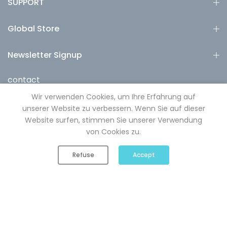
SUPPORT
Global Store
Newsletter Signup
contact
contact@fjbottle.com
Wir verwenden Cookies, um Ihre Erfahrung auf
unserer Website zu verbessern. Wenn Sie auf dieser
Subscribe to our newsletter and get 10% off your first
purchase
Website surfen, stimmen Sie unserer Verwendung
von Cookies zu.
Subscribe
0
0
Refuse
Accept
Shop
Wishlist
Cart
Account
Search